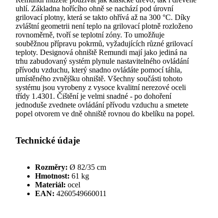
uhlí. Základna hořícího ohně se nachází pod úrovní
grilovací plotny, která se takto ohřívá až na 300 °C. Díky
zvláštní geometrii není teplo na grilovací plotně rozloženo
rovnoměrně, tvoří se teplotní zóny. To umožňuje
souběžnou přípravu pokrmů, vyžadujících různé grilovací
teploty. Designová ohniště Remundi mají jako jediná na
trhu zabudovaný systém plynule nastavitelného ovládání
přívodu vzduchu, který snadno ovládáte pomocí táhla,
umístěného zvnějšku ohniště. Všechny součásti tohoto
systému jsou vyrobeny z vysoce kvalitní nerezové oceli
třídy 1.4301. Čištění je velmi snadné - po dohoření
jednoduše zvednete ovládání přívodu vzduchu a smetete
popel otvorem ve dně ohniště rovnou do kbelíku na popel.
Technické údaje
Rozměry:
Ø 82/35 cm
Hmotnost:
61 kg
Materiál:
ocel
EAN:
4260549660011