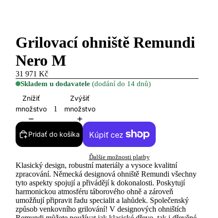
Grilovací ohniště Remundi
Nero M
31 971 Kč
Skladem u dodavatele
(dodání do 14 dnů)
Znížiť
Zvýšiť
množstvo
množstvo
Pridať do košíka
Ďalšie možnosti platby
Klasický design, robustní materiály a vysoce kvalitní
zpracování. Německá designová ohniště Remundi všechny
tyto aspekty spojují a přivádějí k dokonalosti. Poskytují
harmonickou atmosféru táborového ohně a zároveň
umožňují připravit řadu specialit a lahůdek. Společenský
způsob venkovního grilování! V designových ohništích
Remundi můžete používat jak klasické dřevo, tak i dřevěné