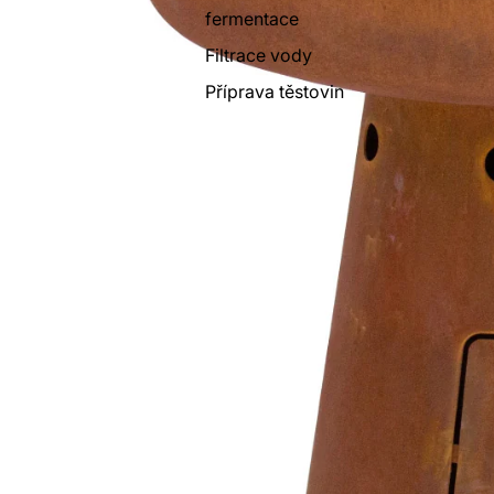
fermentace
Filtrace vody
Příprava těstovin